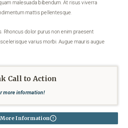
liquam malesuada bibendum. At risus viverra
 condimentum mattis pellentesque.
us. Rhoncus dolor purus non enim praesent
at scelerisque varius morbi. Augue mauris augue
nk Call to Action
r more information!
 More Information