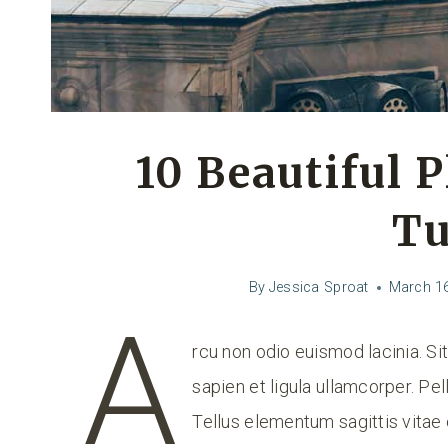
10 Beautiful P
Tu
By
Jessica Sproat
March 16
A
rcu non odio euismod lacinia. Si
sapien et ligula ullamcorper. 
Tellus elementum sagittis vitae